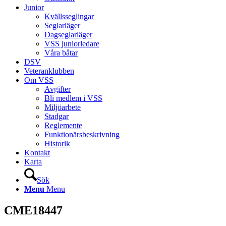
Junior
Kvällsseglingar
Seglarläger
Dagseglarläger
VSS juniorledare
Våra båtar
DSV
Veteranklubben
Om VSS
Avgifter
Bli medlem i VSS
Miljöarbete
Stadgar
Reglemente
Funktionärsbeskrivning
Historik
Kontakt
Karta
Sök
Menu
Menu
CME18447