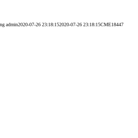
png
admin
2020-07-26 23:18:15
2020-07-26 23:18:15
CME18447