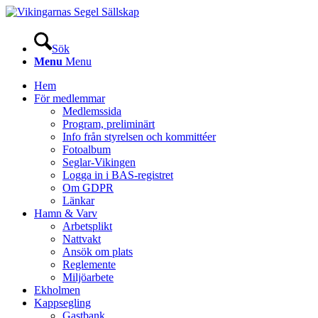
Sök
Menu
Menu
Hem
För medlemmar
Medlemssida
Program, preliminärt
Info från styrelsen och kommittéer
Fotoalbum
Seglar-Vikingen
Logga in i BAS-registret
Om GDPR
Länkar
Hamn & Varv
Arbetsplikt
Nattvakt
Ansök om plats
Reglemente
Miljöarbete
Ekholmen
Kappsegling
Gastbank