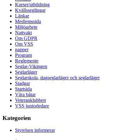
Kurser/utbildning
Kvällsseglingar
Länkar
Medlemssida
Miljöarbete
Nattvakt
Om GDPR
Om VSS
papper
Program
Reglemente
Seglar-Vikingen
Seglarläger
Seglarskola, dagseglarläger och seglarläger
Stadgar
Startsida
Våra båtar
Veteranklubben
VSS juniorledare
Kategorien
Styrelsen informerar