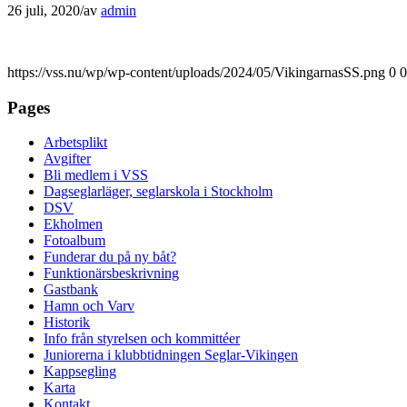
26 juli, 2020
/
av
admin
https://vss.nu/wp/wp-content/uploads/2024/05/VikingarnasSS.png
0
0
Pages
Arbetsplikt
Avgifter
Bli medlem i VSS
Dagseglarläger, seglarskola i Stockholm
DSV
Ekholmen
Fotoalbum
Funderar du på ny båt?
Funktionärsbeskrivning
Gastbank
Hamn och Varv
Historik
Info från styrelsen och kommittéer
Juniorerna i klubbtidningen Seglar-Vikingen
Kappsegling
Karta
Kontakt