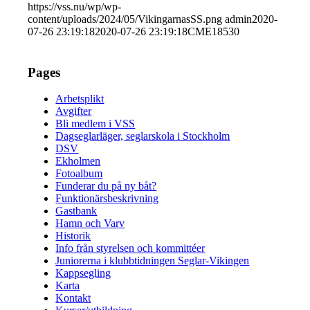
https://vss.nu/wp/wp-
content/uploads/2024/05/VikingarnasSS.png
admin
2020-
07-26 23:19:18
2020-07-26 23:19:18
CME18530
Pages
Arbetsplikt
Avgifter
Bli medlem i VSS
Dagseglarläger, seglarskola i Stockholm
DSV
Ekholmen
Fotoalbum
Funderar du på ny båt?
Funktionärsbeskrivning
Gastbank
Hamn och Varv
Historik
Info från styrelsen och kommittéer
Juniorerna i klubbtidningen Seglar-Vikingen
Kappsegling
Karta
Kontakt