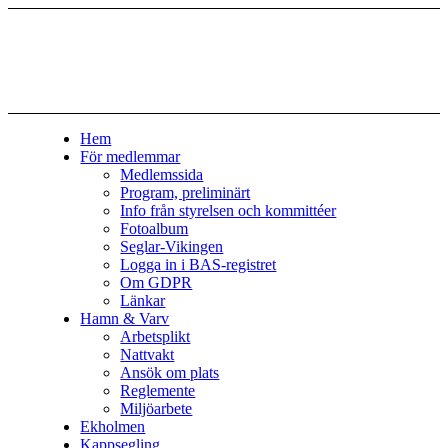
Hem
För medlemmar
Medlemssida
Program, preliminärt
Info från styrelsen och kommittéer
Fotoalbum
Seglar-Vikingen
Logga in i BAS-registret
Om GDPR
Länkar
Hamn & Varv
Arbetsplikt
Nattvakt
Ansök om plats
Reglemente
Miljöarbete
Ekholmen
Kappsegling