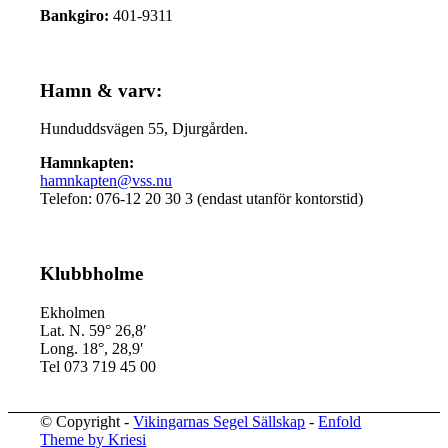
Bankgiro:
401-9311
Hamn & varv:
Hunduddsvägen 55, Djurgården.
Hamnkapten:
hamnkapten@vss.nu
Telefon: 076-12 20 30 3 (endast utanför kontorstid)
Klubbholme
Ekholmen
Lat. N. 59° 26,8′
Long. 18°, 28,9′
Tel 073 719 45 00
© Copyright -
Vikingarnas Segel Sällskap
-
Enfold
Theme by Kriesi