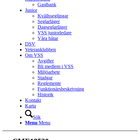
Gastbank
Junior
Kvällsseglingar
Seglarläger
Dagseglarläger
VSS juniorledare
Våra båtar
DSV
Veteranklubben
Om VSS
Avgifter
Bli medlem i VSS
Miljöarbete
Stadgar
Reglemente
Funktionärsbeskrivning
Historik
Kontakt
Karta
Sök
Menu
Menu