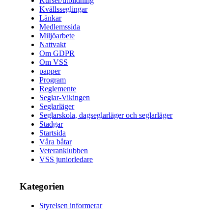
Kurser/utbildning
Kvällsseglingar
Länkar
Medlemssida
Miljöarbete
Nattvakt
Om GDPR
Om VSS
papper
Program
Reglemente
Seglar-Vikingen
Seglarläger
Seglarskola, dagseglarläger och seglarläger
Stadgar
Startsida
Våra båtar
Veteranklubben
VSS juniorledare
Kategorien
Styrelsen informerar