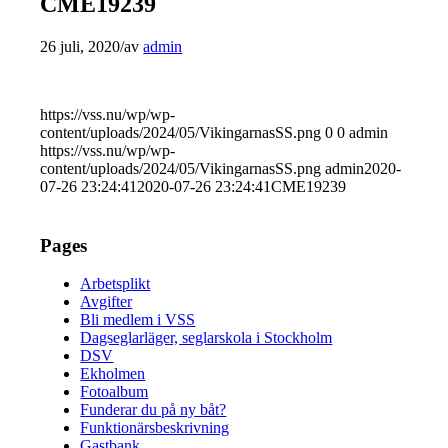
CME19239
26 juli, 2020
/
av
admin
https://vss.nu/wp/wp-
content/uploads/2024/05/VikingarnasSS.png
0
0
admin
https://vss.nu/wp/wp-
content/uploads/2024/05/VikingarnasSS.png
admin
2020-
07-26 23:24:41
2020-07-26 23:24:41
CME19239
Pages
Arbetsplikt
Avgifter
Bli medlem i VSS
Dagseglarläger, seglarskola i Stockholm
DSV
Ekholmen
Fotoalbum
Funderar du på ny båt?
Funktionärsbeskrivning
Gastbank