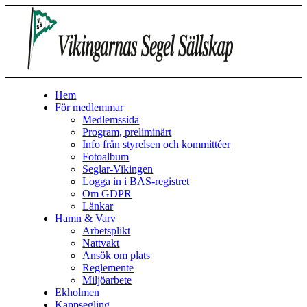
Hem
För medlemmar
Medlemssida
Program, preliminärt
Info från styrelsen och kommittéer
Fotoalbum
Seglar-Vikingen
Logga in i BAS-registret
Om GDPR
Länkar
Hamn & Varv
Arbetsplikt
Nattvakt
Ansök om plats
Reglemente
Miljöarbete
Ekholmen
Kappsegling