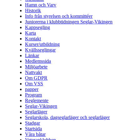
Hamn och Varv
Historik
Info från styrelsen och kommittéer
Juniorerna i klubbtidningen Seglar-Vikingen
Kappsegling
Karta
Kontakt
Kurser/utbildning
Kvällsseglingar
Länkar
Medlemssida
Miljöarbete
Nattvakt
Om GDPR
Om VSS
papper
Program
Reglemente
Seglar-Vikingen
Seglarläger
Seglarskola, dagseglarläger och seglarläger
Stadgar
Startsida
Våra båtar
Veteranklubben