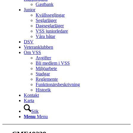
Gastbank
Junior
Kvällsseglingar
Seglarläger
Dagseglarläger
VSS juniorledare
Våra båtar
DSV
Veteranklubben
Om VSS
Avgifter
Bli medlem i VSS
Miljöarbete
Stadgar
Reglemente
Funktionärsbeskrivning
Historik
Kontakt
Karta
Sök
Menu
Menu