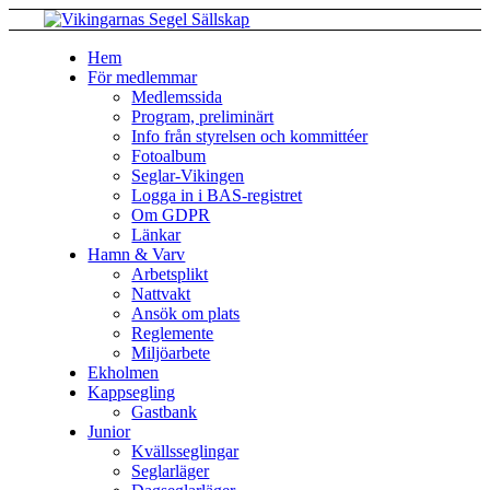
Hem
För medlemmar
Medlemssida
Program, preliminärt
Info från styrelsen och kommittéer
Fotoalbum
Seglar-Vikingen
Logga in i BAS-registret
Om GDPR
Länkar
Hamn & Varv
Arbetsplikt
Nattvakt
Ansök om plats
Reglemente
Miljöarbete
Ekholmen
Kappsegling
Gastbank
Junior
Kvällsseglingar
Seglarläger