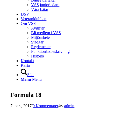
Dagseglarläger
VSS juniorledare
Våra båtar
DSV
Veteranklubben
Om VSS
Avgifter
Bli medlem i VSS
Miljöarbete
Stadgar
Reglemente
Funktionärsbeskrivning
Historik
Kontakt
Karta
Sök
Menu
Menu
Formula 18
7 mars, 2017
/
0 Kommentarer
/
av
admin