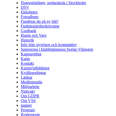
Dagseglarläger, seglarskola i Stockholm
DSV
Ekholmen
Fotoalbum
Funderar du på ny båt?
Funktionärsbeskrivning
Gastbank
Hamn och Varv
Historik
Info från styrelsen och kommittéer
Juniorerna i klubbtidningen Seglar-Vikingen
Kappsegling
Karta
Kontakt
Kurser/utbildning
Kvällsseglingar
Länkar
Medlemssida
Miljöarbete
Nattvakt
Om GDPR
Om VSS
papper
Program
Reglemente