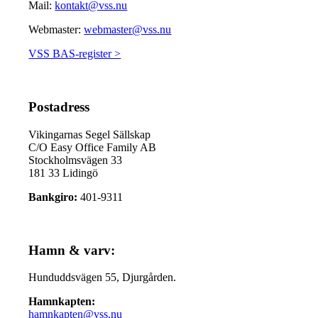
Mail:
kontakt@vss.nu
Webmaster:
webmaster@vss.nu
VSS BAS-register >
Postadress
Vikingarnas Segel Sällskap
C/O Easy Office Family AB
Stockholmsvägen 33
181 33 Lidingö
Bankgiro:
401-9311
Hamn & varv:
Hunduddsvägen 55, Djurgården.
Hamnkapten:
hamnkapten@vss.nu