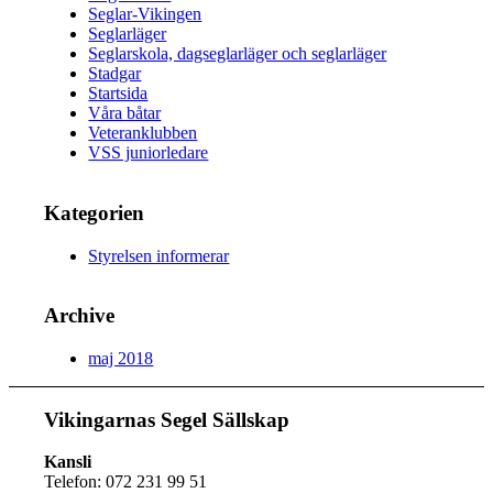
Seglar-Vikingen
Seglarläger
Seglarskola, dagseglarläger och seglarläger
Stadgar
Startsida
Våra båtar
Veteranklubben
VSS juniorledare
Kategorien
Styrelsen informerar
Archive
maj 2018
Vikingarnas Segel Sällskap
Kansli
Telefon: 072 231 99 51