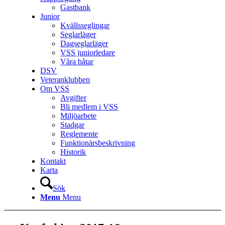
Gastbank
Junior
Kvällsseglingar
Seglarläger
Dagseglarläger
VSS juniorledare
Våra båtar
DSV
Veteranklubben
Om VSS
Avgifter
Bli medlem i VSS
Miljöarbete
Stadgar
Reglemente
Funktionärsbeskrivning
Historik
Kontakt
Karta
Sök
Menu
Menu