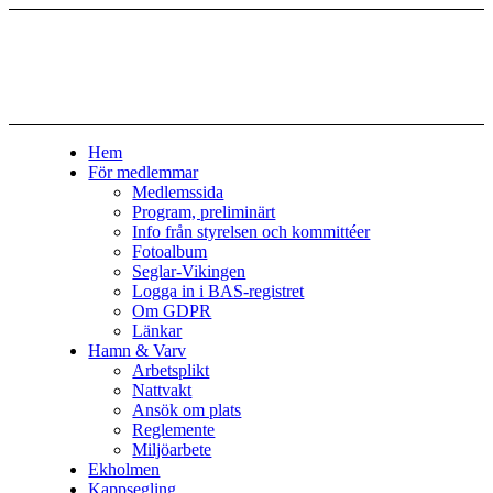
Hem
För medlemmar
Medlemssida
Program, preliminärt
Info från styrelsen och kommittéer
Fotoalbum
Seglar-Vikingen
Logga in i BAS-registret
Om GDPR
Länkar
Hamn & Varv
Arbetsplikt
Nattvakt
Ansök om plats
Reglemente
Miljöarbete
Ekholmen
Kappsegling