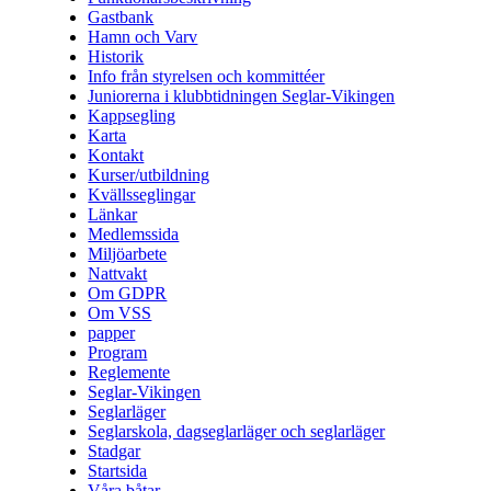
Gastbank
Hamn och Varv
Historik
Info från styrelsen och kommittéer
Juniorerna i klubbtidningen Seglar-Vikingen
Kappsegling
Karta
Kontakt
Kurser/utbildning
Kvällsseglingar
Länkar
Medlemssida
Miljöarbete
Nattvakt
Om GDPR
Om VSS
papper
Program
Reglemente
Seglar-Vikingen
Seglarläger
Seglarskola, dagseglarläger och seglarläger
Stadgar
Startsida
Våra båtar