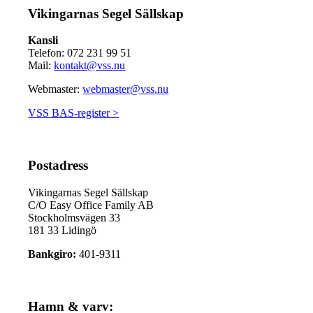
Vikingarnas Segel Sällskap
Kansli
Telefon: 072 231 99 51
Mail:
kontakt@vss.nu
Webmaster:
webmaster@vss.nu
VSS BAS-register >
Postadress
Vikingarnas Segel Sällskap
C/O Easy Office Family AB
Stockholmsvägen 33
181 33 Lidingö
Bankgiro:
401-9311
Hamn & varv: