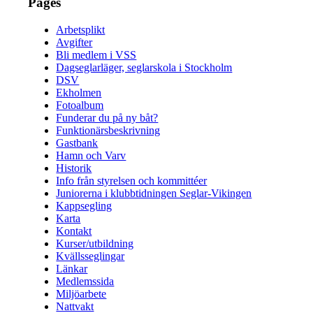
Pages
Arbetsplikt
Avgifter
Bli medlem i VSS
Dagseglarläger, seglarskola i Stockholm
DSV
Ekholmen
Fotoalbum
Funderar du på ny båt?
Funktionärsbeskrivning
Gastbank
Hamn och Varv
Historik
Info från styrelsen och kommittéer
Juniorerna i klubbtidningen Seglar-Vikingen
Kappsegling
Karta
Kontakt
Kurser/utbildning
Kvällsseglingar
Länkar
Medlemssida
Miljöarbete
Nattvakt