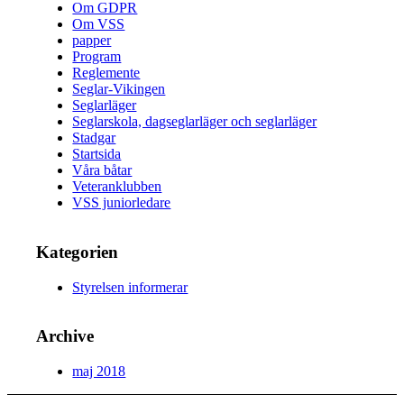
Om GDPR
Om VSS
papper
Program
Reglemente
Seglar-Vikingen
Seglarläger
Seglarskola, dagseglarläger och seglarläger
Stadgar
Startsida
Våra båtar
Veteranklubben
VSS juniorledare
Kategorien
Styrelsen informerar
Archive
maj 2018