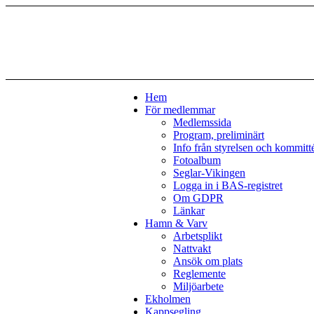
Hem
För medlemmar
Medlemssida
Program, preliminärt
Info från styrelsen och kommitt
Fotoalbum
Seglar-Vikingen
Logga in i BAS-registret
Om GDPR
Länkar
Hamn & Varv
Arbetsplikt
Nattvakt
Ansök om plats
Reglemente
Miljöarbete
Ekholmen
Kappsegling