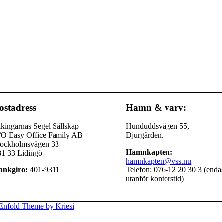
ostadress
Hamn & varv:
kingarnas Segel Sällskap
Hunduddsvägen 55,
/O Easy Office Family AB
Djurgården.
tockholmsvägen 33
Hamnkapten:
81 33 Lidingö
hamnkapten@vss.nu
ankgiro:
401-9311
Telefon: 076-12 20 30 3 (enda
utanför kontorstid)
Enfold Theme by Kriesi