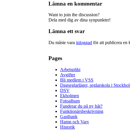
Lämna en kommentar
Want to join the discussion?
Dela med dig av dina synpunkter!
Lämna ett svar
Du måste vara
inloggad
för att publicera en
Pages
Arbetsplikt
Avgifter
Bli medlem i VSS
Dagseglarläger, seglarskola i Stockho
DSV
Ekholmen
Fotoalbum
Funderar du på ny båt?
Funktionärsbeskrivning
Gastbank
Hamn och Varv
Historik