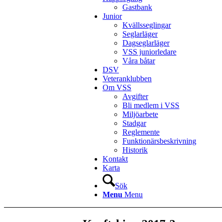
Gastbank
Junior
Kvällsseglingar
Seglarläger
Dagseglarläger
VSS juniorledare
Våra båtar
DSV
Veteranklubben
Om VSS
Avgifter
Bli medlem i VSS
Miljöarbete
Stadgar
Reglemente
Funktionärsbeskrivning
Historik
Kontakt
Karta
Sök
Menu
Menu