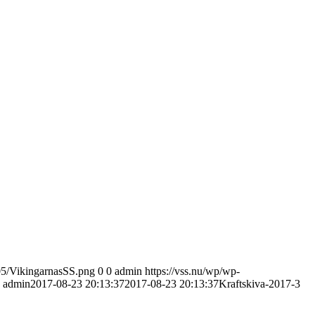
/05/VikingarnasSS.png
0
0
admin
https://vss.nu/wp/wp-
admin
2017-08-23 20:13:37
2017-08-23 20:13:37
Kraftskiva-2017-3