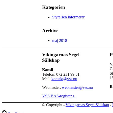
Kategorien
Styrelsen informerar
Archive
maj 2018
Vikingarnas Segel
P
Sällskap
Vi
C
Kansli
S
Telefon: 072 231 99 51
1
Mail:
kontakt@vss.nu
B
Webmaster:
webmaster@vss.nu
VSS BAS-register >
© Copyright -
Vikingarnas Segel Sällskap
-