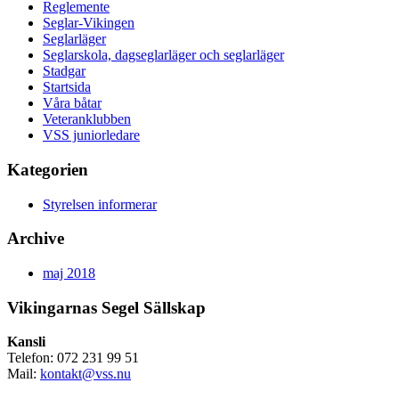
Reglemente
Seglar-Vikingen
Seglarläger
Seglarskola, dagseglarläger och seglarläger
Stadgar
Startsida
Våra båtar
Veteranklubben
VSS juniorledare
Kategorien
Styrelsen informerar
Archive
maj 2018
Vikingarnas Segel Sällskap
Kansli
Telefon: 072 231 99 51
Mail:
kontakt@vss.nu