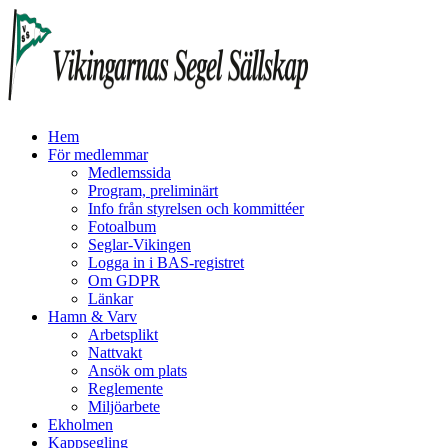
Hem
För medlemmar
Medlemssida
Program, preliminärt
Info från styrelsen och kommittéer
Fotoalbum
Seglar-Vikingen
Logga in i BAS-registret
Om GDPR
Länkar
Hamn & Varv
Arbetsplikt
Nattvakt
Ansök om plats
Reglemente
Miljöarbete
Ekholmen
Kappsegling