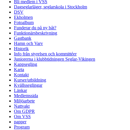
Bli medlem i VSS
Dagseglarläger, seglarskola i Stockholm
DSV
Ekholmen
Fotoalbum
Funderar du på ny båt?
Funktionärsbeskrivning
Gastbank
Hamn och Varv
Historik
Info från styrelsen och kommittéer
Juniorerna i klubbtidningen Seglar-Vikingen
Kappsegling
Karta
Kontakt
Kurser/utbildning
Kvällsseglingar
Länkar
Medlemssida
Miljöarbete
Nattvakt
Om GDPR
Om VSS
papper
Program