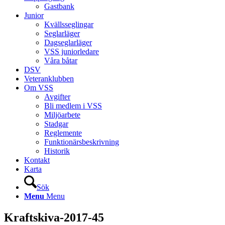
Gastbank
Junior
Kvällsseglingar
Seglarläger
Dagseglarläger
VSS juniorledare
Våra båtar
DSV
Veteranklubben
Om VSS
Avgifter
Bli medlem i VSS
Miljöarbete
Stadgar
Reglemente
Funktionärsbeskrivning
Historik
Kontakt
Karta
Sök
Menu
Menu
Kraftskiva-2017-45