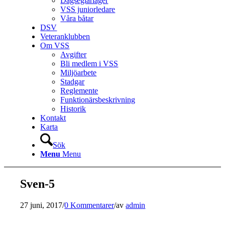
Dagseglarläger
VSS juniorledare
Våra båtar
DSV
Veteranklubben
Om VSS
Avgifter
Bli medlem i VSS
Miljöarbete
Stadgar
Reglemente
Funktionärsbeskrivning
Historik
Kontakt
Karta
Sök
Menu
Menu
Sven-5
27 juni, 2017
/
0 Kommentarer
/
av
admin