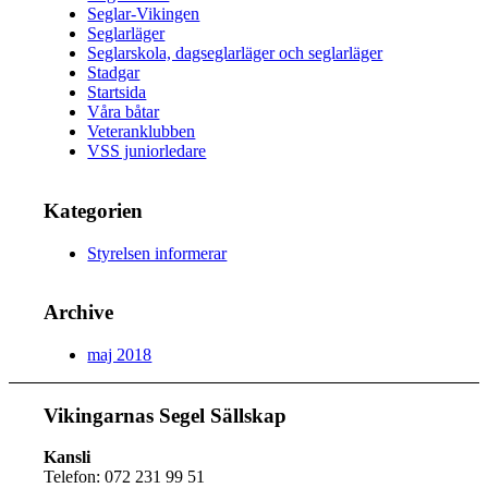
Seglar-Vikingen
Seglarläger
Seglarskola, dagseglarläger och seglarläger
Stadgar
Startsida
Våra båtar
Veteranklubben
VSS juniorledare
Kategorien
Styrelsen informerar
Archive
maj 2018
Vikingarnas Segel Sällskap
Kansli
Telefon: 072 231 99 51