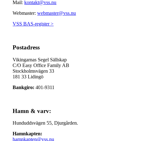
Mail:
kontakt@vss.nu
Webmaster:
webmaster@vss.nu
VSS BAS-register >
Postadress
Vikingarnas Segel Sällskap
C/O Easy Office Family AB
Stockholmsvägen 33
181 33 Lidingö
Bankgiro:
401-9311
Hamn & varv:
Hunduddsvägen 55, Djurgården.
Hamnkapten:
hamnkapten@vss.nu