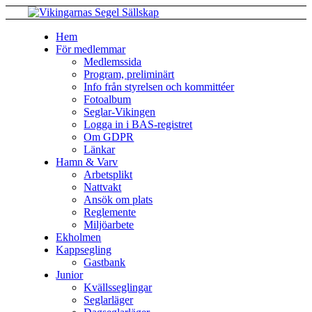
Hem
För medlemmar
Medlemssida
Program, preliminärt
Info från styrelsen och kommittéer
Fotoalbum
Seglar-Vikingen
Logga in i BAS-registret
Om GDPR
Länkar
Hamn & Varv
Arbetsplikt
Nattvakt
Ansök om plats
Reglemente
Miljöarbete
Ekholmen
Kappsegling
Gastbank
Junior
Kvällsseglingar
Seglarläger