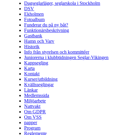
Dagseglarläger, seglarskola i Stockholm
DSV
Ekholmen
Fotoalbum
Funderar du på ny båt?
Funktionärsbeskrivning
Gastbank
Hamn och Varv
Historik
Info från styrelsen och kommittéer
Juniorerna i klubbtidningen Seglar-Vikingen
Kappsegling
Karta
Kontakt
Kurser/utbildning
Kvällsseglingar
Länkar
Medlemssida
Miljöarbete
Nattvakt
Om GDPR
Om VSS
papper
Program
Reglemente