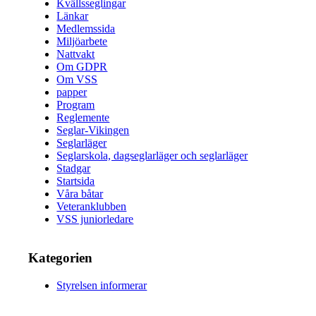
Kvällsseglingar
Länkar
Medlemssida
Miljöarbete
Nattvakt
Om GDPR
Om VSS
papper
Program
Reglemente
Seglar-Vikingen
Seglarläger
Seglarskola, dagseglarläger och seglarläger
Stadgar
Startsida
Våra båtar
Veteranklubben
VSS juniorledare
Kategorien
Styrelsen informerar