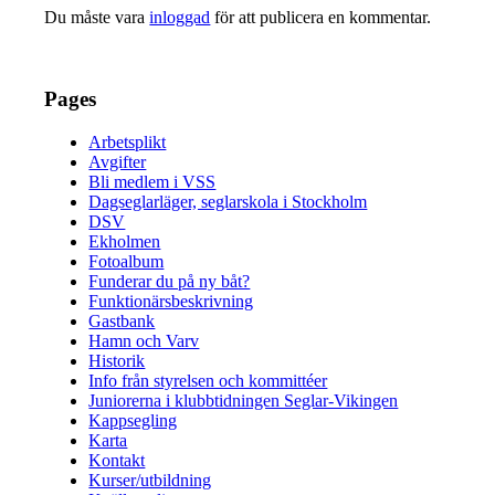
Du måste vara
inloggad
för att publicera en kommentar.
Pages
Arbetsplikt
Avgifter
Bli medlem i VSS
Dagseglarläger, seglarskola i Stockholm
DSV
Ekholmen
Fotoalbum
Funderar du på ny båt?
Funktionärsbeskrivning
Gastbank
Hamn och Varv
Historik
Info från styrelsen och kommittéer
Juniorerna i klubbtidningen Seglar-Vikingen
Kappsegling
Karta
Kontakt
Kurser/utbildning