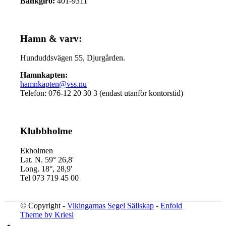
Bankgiro:
401-9311
Hamn & varv:
Hunduddsvägen 55, Djurgården.
Hamnkapten:
hamnkapten@vss.nu
Telefon: 076-12 20 30 3 (endast utanför kontorstid)
Klubbholme
Ekholmen
Lat. N. 59° 26,8′
Long. 18°, 28,9′
Tel 073 719 45 00
© Copyright -
Vikingarnas Segel Sällskap
-
Enfold
Theme by Kriesi