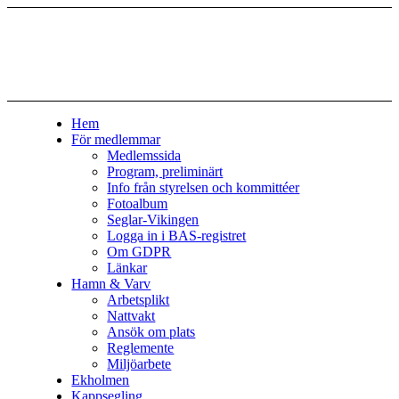
Hem
För medlemmar
Medlemssida
Program, preliminärt
Info från styrelsen och kommittéer
Fotoalbum
Seglar-Vikingen
Logga in i BAS-registret
Om GDPR
Länkar
Hamn & Varv
Arbetsplikt
Nattvakt
Ansök om plats
Reglemente
Miljöarbete
Ekholmen
Kappsegling