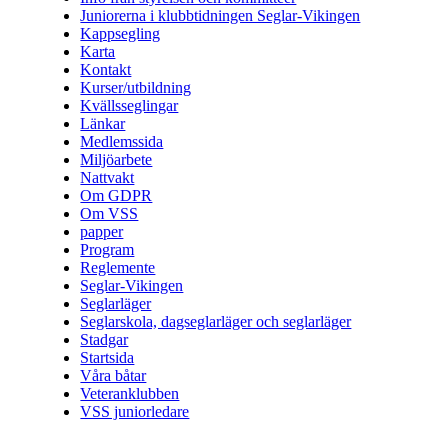
Juniorerna i klubbtidningen Seglar-Vikingen
Kappsegling
Karta
Kontakt
Kurser/utbildning
Kvällsseglingar
Länkar
Medlemssida
Miljöarbete
Nattvakt
Om GDPR
Om VSS
papper
Program
Reglemente
Seglar-Vikingen
Seglarläger
Seglarskola, dagseglarläger och seglarläger
Stadgar
Startsida
Våra båtar
Veteranklubben
VSS juniorledare