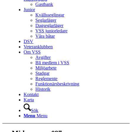
Gastbank
Junior
Kvällsseglingar
Seglarläger
Dagseglarläger
VSS juniorledare
Våra båtar
DSV
Veteranklubben
Om VSS
Avgifter
Bli medlem i VSS
Miljöarbete
Stadgar
Reglemente
Funktionärsbeskrivning
Historik
Kontakt
Karta
Sök
Menu
Menu