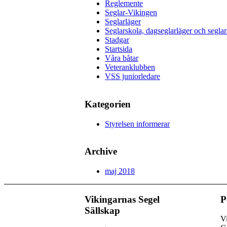
Reglemente
Seglar-Vikingen
Seglarläger
Seglarskola, dagseglarläger och seglar
Stadgar
Startsida
Våra båtar
Veteranklubben
VSS juniorledare
Kategorien
Styrelsen informerar
Archive
maj 2018
Vikingarnas Segel
P
Sällskap
Vi