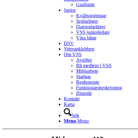
Gastbank
Junior
Kvällsseglingar
Seglarläger
Dagseglarläger
VSS juniorledare
Våra båtar
DSV
Veteranklubben
Om VSS
Avgifter
Bli medlem i VSS
Miljöarbete
Stadgar
Reglemente
Funktionärsbeskrivning
Historik
Kontakt
Karta
Sök
Menu
Menu