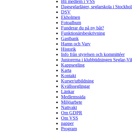
Bli medlem i VSS
Dagseglarläger, seglarskola i Stockho
DSV
Ekholmen
Fotoalbum
Funderar du på ny båt?
Funktionärsbeskrivning
Gastbank
Hamn och Varv
Historik
Info från styrelsen och kommittéer
Juniorerna i klubbtidningen Seglar-Vi
Kappsegling
Karta
Kontakt
Kurser/utbildning
Kvällsseglingar
Länkar
Medlemssida
Miljöarbete
Nattvakt
Om GDPR
Om VSS
papper
Program