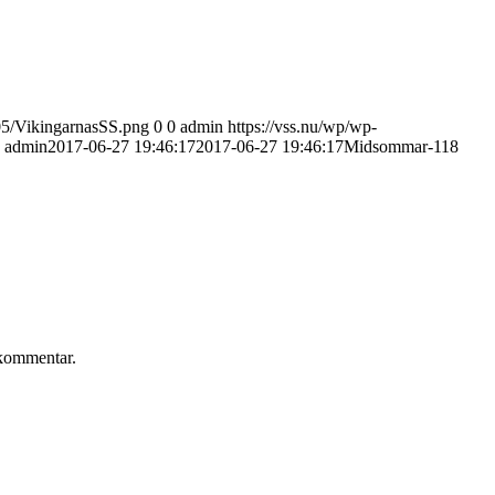
/05/VikingarnasSS.png
0
0
admin
https://vss.nu/wp/wp-
admin
2017-06-27 19:46:17
2017-06-27 19:46:17
Midsommar-118
 kommentar.