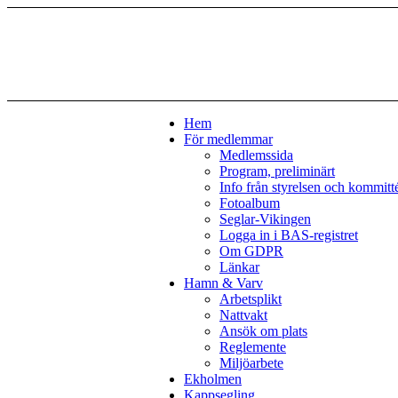
Hem
För medlemmar
Medlemssida
Program, preliminärt
Info från styrelsen och kommitt
Fotoalbum
Seglar-Vikingen
Logga in i BAS-registret
Om GDPR
Länkar
Hamn & Varv
Arbetsplikt
Nattvakt
Ansök om plats
Reglemente
Miljöarbete
Ekholmen
Kappsegling