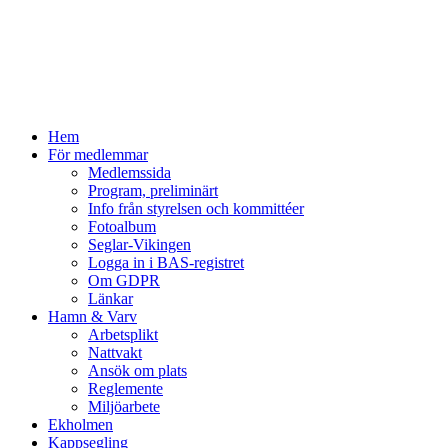
Hem
För medlemmar
Medlemssida
Program, preliminärt
Info från styrelsen och kommittéer
Fotoalbum
Seglar-Vikingen
Logga in i BAS-registret
Om GDPR
Länkar
Hamn & Varv
Arbetsplikt
Nattvakt
Ansök om plats
Reglemente
Miljöarbete
Ekholmen
Kappsegling