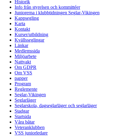
Historik
Info från styrelsen och kommittéer
Juniorerna i klubbtidningen Seglar-Vikingen
Kappsegling
Karta
Kontakt
Kurser/utbildning
Kvällsseglingar
Länkar
Medlemssida
Miljöarbete
Nattvakt
Om GDPR
Om VSS
papper
Program
Reglemente
Seglar-Vikingen
Seglarläger
Seglarskola, dagseglarläger och seglarläger
Stadgar
Startsida
Våra båtar
Veteranklubben
VSS juniorledare