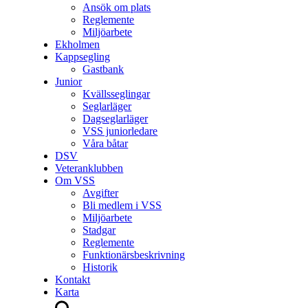
Ansök om plats
Reglemente
Miljöarbete
Ekholmen
Kappsegling
Gastbank
Junior
Kvällsseglingar
Seglarläger
Dagseglarläger
VSS juniorledare
Våra båtar
DSV
Veteranklubben
Om VSS
Avgifter
Bli medlem i VSS
Miljöarbete
Stadgar
Reglemente
Funktionärsbeskrivning
Historik
Kontakt
Karta