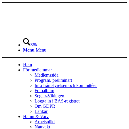
Sök
Menu
Menu
Hem
För medlemmar
Medlemssida
Program, preliminärt
Info från styrelsen och kommittéer
Fotoalbum
Seglar-Vikingen
Logga in i BAS-registret
Om GDPR
Länkar
Hamn & Varv
Arbetsplikt
Nattvakt