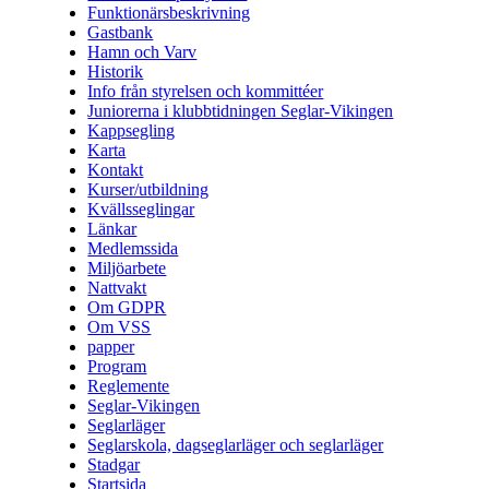
Funktionärsbeskrivning
Gastbank
Hamn och Varv
Historik
Info från styrelsen och kommittéer
Juniorerna i klubbtidningen Seglar-Vikingen
Kappsegling
Karta
Kontakt
Kurser/utbildning
Kvällsseglingar
Länkar
Medlemssida
Miljöarbete
Nattvakt
Om GDPR
Om VSS
papper
Program
Reglemente
Seglar-Vikingen
Seglarläger
Seglarskola, dagseglarläger och seglarläger
Stadgar
Startsida