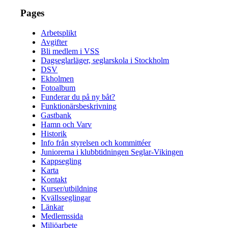
Pages
Arbetsplikt
Avgifter
Bli medlem i VSS
Dagseglarläger, seglarskola i Stockholm
DSV
Ekholmen
Fotoalbum
Funderar du på ny båt?
Funktionärsbeskrivning
Gastbank
Hamn och Varv
Historik
Info från styrelsen och kommittéer
Juniorerna i klubbtidningen Seglar-Vikingen
Kappsegling
Karta
Kontakt
Kurser/utbildning
Kvällsseglingar
Länkar
Medlemssida
Miljöarbete