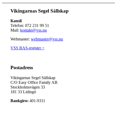
Vikingarnas Segel Sällskap
Kansli
Telefon: 072 231 99 51
Mail:
kontakt@vss.nu
Webmaster:
webmaster@vss.nu
VSS BAS-register >
Postadress
Vikingarnas Segel Sällskap
C/O Easy Office Family AB
Stockholmsvägen 33
181 33 Lidingö
Bankgiro:
401-9311