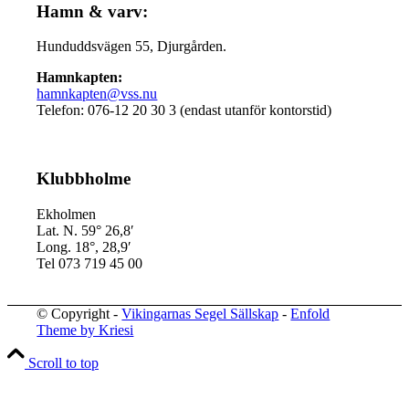
Hamn & varv:
Hunduddsvägen 55, Djurgården.
Hamnkapten:
hamnkapten@vss.nu
Telefon: 076-12 20 30 3 (endast utanför kontorstid)
Klubbholme
Ekholmen
Lat. N. 59° 26,8′
Long. 18°, 28,9′
Tel 073 719 45 00
© Copyright -
Vikingarnas Segel Sällskap
-
Enfold
Theme by Kriesi
Scroll to top