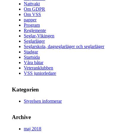
Nattvakt
Om GDPR
Om VSS
papper
Program
Reglemente
Seglar-Vikingen
Seglarläger
Seglarskola, dagseglarläger och seglarläger
Stadgar
Startsida
Våra båtar
Veteranklubben
VSS juniorledare
Kategorien
Styrelsen informerar
Archive
maj 2018