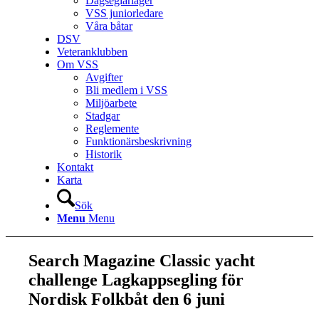
Dagseglarläger
VSS juniorledare
Våra båtar
DSV
Veteranklubben
Om VSS
Avgifter
Bli medlem i VSS
Miljöarbete
Stadgar
Reglemente
Funktionärsbeskrivning
Historik
Kontakt
Karta
Sök
Menu
Menu
Search Magazine Classic yacht
challenge Lagkappsegling för
Nordisk Folkbåt den 6 juni