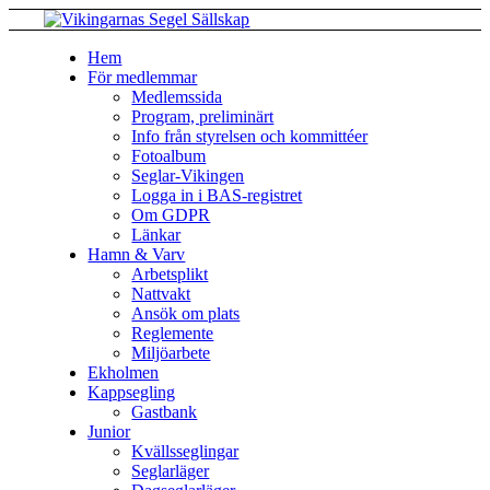
Hem
För medlemmar
Medlemssida
Program, preliminärt
Info från styrelsen och kommittéer
Fotoalbum
Seglar-Vikingen
Logga in i BAS-registret
Om GDPR
Länkar
Hamn & Varv
Arbetsplikt
Nattvakt
Ansök om plats
Reglemente
Miljöarbete
Ekholmen
Kappsegling
Gastbank
Junior
Kvällsseglingar
Seglarläger