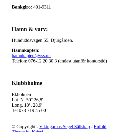
Bankgiro:
401-9311
Hamn & varv:
Hunduddsvägen 55, Djurgården.
Hamnkapten:
hamnkapten@vss.nu
Telefon: 076-12 20 30 3 (endast utanför kontorstid)
Klubbholme
Ekholmen
Lat. N. 59° 26,8′
Long. 18°, 28,9′
Tel 073 719 45 00
© Copyright -
Vikingarnas Segel Sällskap
-
Enfold
Theme by Kriesi