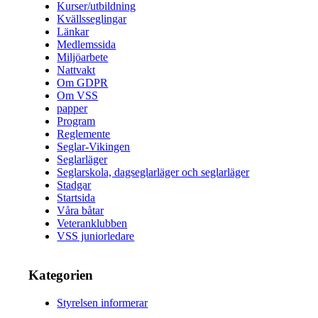
Kurser/utbildning
Kvällsseglingar
Länkar
Medlemssida
Miljöarbete
Nattvakt
Om GDPR
Om VSS
papper
Program
Reglemente
Seglar-Vikingen
Seglarläger
Seglarskola, dagseglarläger och seglarläger
Stadgar
Startsida
Våra båtar
Veteranklubben
VSS juniorledare
Kategorien
Styrelsen informerar