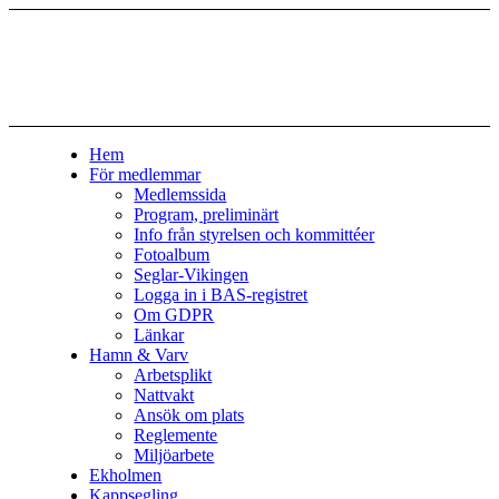
Hem
För medlemmar
Medlemssida
Program, preliminärt
Info från styrelsen och kommittéer
Fotoalbum
Seglar-Vikingen
Logga in i BAS-registret
Om GDPR
Länkar
Hamn & Varv
Arbetsplikt
Nattvakt
Ansök om plats
Reglemente
Miljöarbete
Ekholmen
Kappsegling