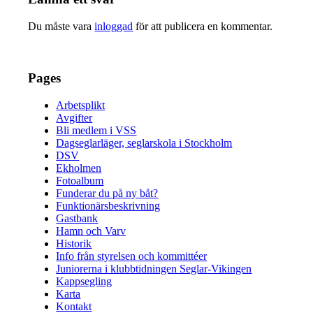
Du måste vara
inloggad
för att publicera en kommentar.
Pages
Arbetsplikt
Avgifter
Bli medlem i VSS
Dagseglarläger, seglarskola i Stockholm
DSV
Ekholmen
Fotoalbum
Funderar du på ny båt?
Funktionärsbeskrivning
Gastbank
Hamn och Varv
Historik
Info från styrelsen och kommittéer
Juniorerna i klubbtidningen Seglar-Vikingen
Kappsegling
Karta
Kontakt