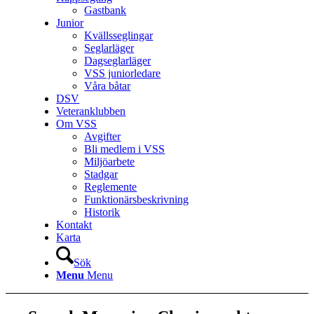
Gastbank
Junior
Kvällsseglingar
Seglarläger
Dagseglarläger
VSS juniorledare
Våra båtar
DSV
Veteranklubben
Om VSS
Avgifter
Bli medlem i VSS
Miljöarbete
Stadgar
Reglemente
Funktionärsbeskrivning
Historik
Kontakt
Karta
Sök
Menu
Menu