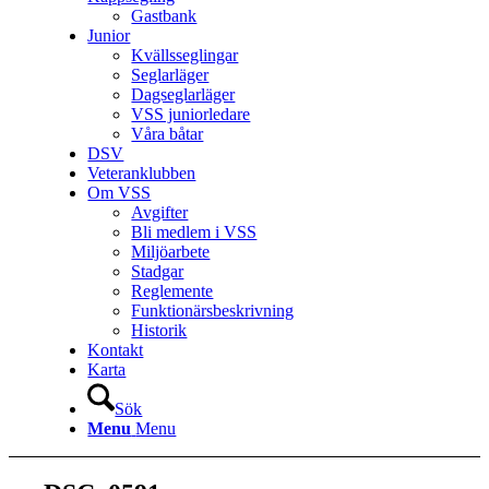
Gastbank
Junior
Kvällsseglingar
Seglarläger
Dagseglarläger
VSS juniorledare
Våra båtar
DSV
Veteranklubben
Om VSS
Avgifter
Bli medlem i VSS
Miljöarbete
Stadgar
Reglemente
Funktionärsbeskrivning
Historik
Kontakt
Karta
Sök
Menu
Menu