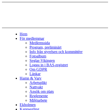
Hem
För medlemmar
Medlemssida
Program, preliminärt
Info från styrelsen och kommittéer
Fotoalbum
Seglar-Vikingen
Logga in i BAS-registret
Om GDPR
Länkar
Hamn & Varv
Arbetsplikt
Nattvakt
Ansök om plats
Reglemente
Miljöarbete
Ekholmen
Kappsegling