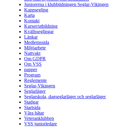
Juniorerna i klubbtidningen Seglar-Vikingen
Kappsegling
Karta
Kontakt
Kurser/utbildning
Kvällsseglingar
Länkar
Medlemssida
Miljöarbete
Nattvakt
Om GDPR
Om VSS
papper
Program
Reglemente
Seglar-Vikingen
Seglarläger
Seglarskola, dagseglarläger och seglarläger
Stadgar
Startsida
Våra båtar
Veteranklubben
VSS juniorledare