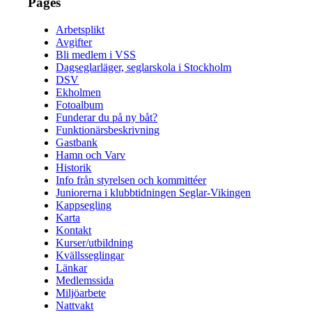
Pages
Arbetsplikt
Avgifter
Bli medlem i VSS
Dagseglarläger, seglarskola i Stockholm
DSV
Ekholmen
Fotoalbum
Funderar du på ny båt?
Funktionärsbeskrivning
Gastbank
Hamn och Varv
Historik
Info från styrelsen och kommittéer
Juniorerna i klubbtidningen Seglar-Vikingen
Kappsegling
Karta
Kontakt
Kurser/utbildning
Kvällsseglingar
Länkar
Medlemssida
Miljöarbete
Nattvakt