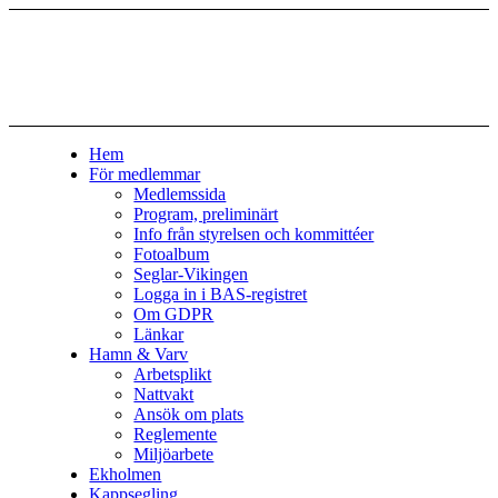
Hem
För medlemmar
Medlemssida
Program, preliminärt
Info från styrelsen och kommittéer
Fotoalbum
Seglar-Vikingen
Logga in i BAS-registret
Om GDPR
Länkar
Hamn & Varv
Arbetsplikt
Nattvakt
Ansök om plats
Reglemente
Miljöarbete
Ekholmen
Kappsegling