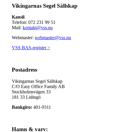
Vikingarnas Segel Sällskap
Kansli
Telefon: 072 231 99 51
Mail:
kontakt@vss.nu
Webmaster:
webmaster@vss.nu
VSS BAS-register >
Postadress
Vikingarnas Segel Sällskap
C/O Easy Office Family AB
Stockholmsvägen 33
181 33 Lidingö
Bankgiro:
401-9311
Hamn & varv: