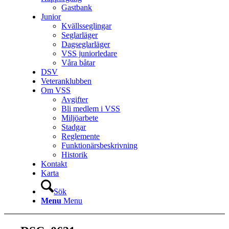
Gastbank
Junior
Kvällsseglingar
Seglarläger
Dagseglarläger
VSS juniorledare
Våra båtar
DSV
Veteranklubben
Om VSS
Avgifter
Bli medlem i VSS
Miljöarbete
Stadgar
Reglemente
Funktionärsbeskrivning
Historik
Kontakt
Karta
Sök
Menu
Menu