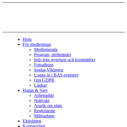
Hem
För medlemmar
Medlemssida
Program, preliminärt
Info från styrelsen och kommittéer
Fotoalbum
Seglar-Vikingen
Logga in i BAS-registret
Om GDPR
Länkar
Hamn & Varv
Arbetsplikt
Nattvakt
Ansök om plats
Reglemente
Miljöarbete
Ekholmen
Kappsegling