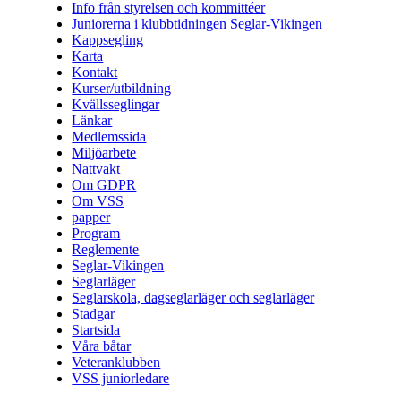
Info från styrelsen och kommittéer
Juniorerna i klubbtidningen Seglar-Vikingen
Kappsegling
Karta
Kontakt
Kurser/utbildning
Kvällsseglingar
Länkar
Medlemssida
Miljöarbete
Nattvakt
Om GDPR
Om VSS
papper
Program
Reglemente
Seglar-Vikingen
Seglarläger
Seglarskola, dagseglarläger och seglarläger
Stadgar
Startsida
Våra båtar
Veteranklubben
VSS juniorledare