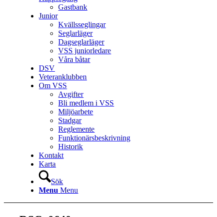
Gastbank
Junior
Kvällsseglingar
Seglarläger
Dagseglarläger
VSS juniorledare
Våra båtar
DSV
Veteranklubben
Om VSS
Avgifter
Bli medlem i VSS
Miljöarbete
Stadgar
Reglemente
Funktionärsbeskrivning
Historik
Kontakt
Karta
Sök
Menu
Menu