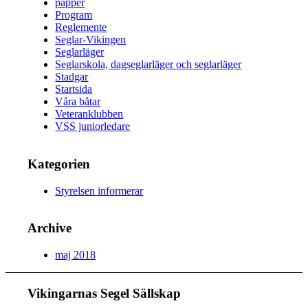
papper
Program
Reglemente
Seglar-Vikingen
Seglarläger
Seglarskola, dagseglarläger och seglarläger
Stadgar
Startsida
Våra båtar
Veteranklubben
VSS juniorledare
Kategorien
Styrelsen informerar
Archive
maj 2018
Vikingarnas Segel Sällskap