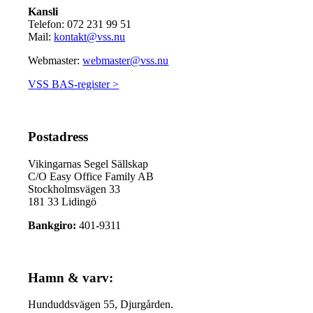
Kansli
Telefon: 072 231 99 51
Mail:
kontakt@vss.nu
Webmaster:
webmaster@vss.nu
VSS BAS-register >
Postadress
Vikingarnas Segel Sällskap
C/O Easy Office Family AB
Stockholmsvägen 33
181 33 Lidingö
Bankgiro:
401-9311
Hamn & varv:
Hunduddsvägen 55, Djurgården.