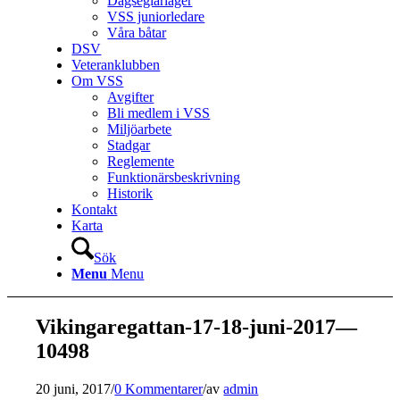
Dagseglarläger
VSS juniorledare
Våra båtar
DSV
Veteranklubben
Om VSS
Avgifter
Bli medlem i VSS
Miljöarbete
Stadgar
Reglemente
Funktionärsbeskrivning
Historik
Kontakt
Karta
Sök
Menu
Menu
Vikingaregattan-17-18-juni-2017—
10498
20 juni, 2017
/
0 Kommentarer
/
av
admin