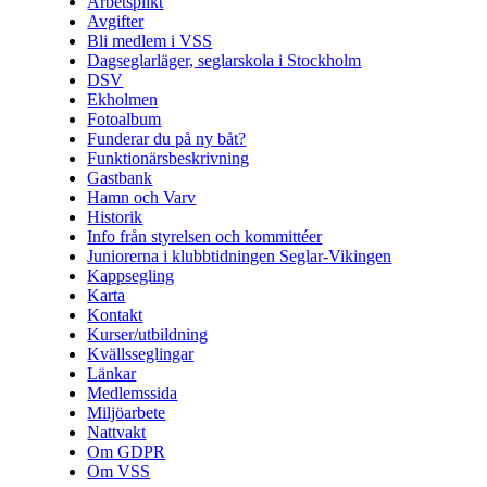
Arbetsplikt
Avgifter
Bli medlem i VSS
Dagseglarläger, seglarskola i Stockholm
DSV
Ekholmen
Fotoalbum
Funderar du på ny båt?
Funktionärsbeskrivning
Gastbank
Hamn och Varv
Historik
Info från styrelsen och kommittéer
Juniorerna i klubbtidningen Seglar-Vikingen
Kappsegling
Karta
Kontakt
Kurser/utbildning
Kvällsseglingar
Länkar
Medlemssida
Miljöarbete
Nattvakt
Om GDPR
Om VSS