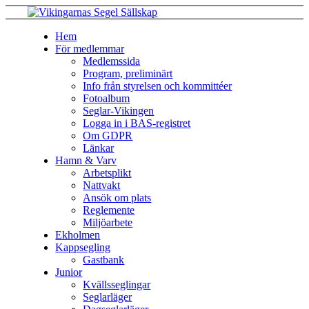
Hem
För medlemmar
Medlemssida
Program, preliminärt
Info från styrelsen och kommittéer
Fotoalbum
Seglar-Vikingen
Logga in i BAS-registret
Om GDPR
Länkar
Hamn & Varv
Arbetsplikt
Nattvakt
Ansök om plats
Reglemente
Miljöarbete
Ekholmen
Kappsegling
Gastbank
Junior
Kvällsseglingar
Seglarläger