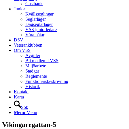
Gastbank
Junior
Kvällsseglingar
Seglarläger
Dagseglarläger
VSS juniorledare
Våra båtar
DSV
Veteranklubben
Om VSS
Avgifter
Bli medlem i VSS
Miljöarbete
Stadgar
Reglemente
Funktionärsbeskrivning
Historik
Kontakt
Karta
Sök
Menu
Menu
Vikingaregattan-5