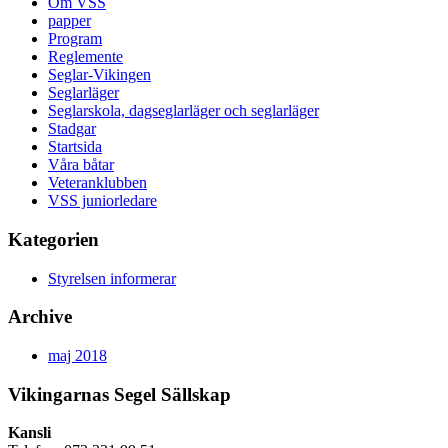
Om VSS
papper
Program
Reglemente
Seglar-Vikingen
Seglarläger
Seglarskola, dagseglarläger och seglarläger
Stadgar
Startsida
Våra båtar
Veteranklubben
VSS juniorledare
Kategorien
Styrelsen informerar
Archive
maj 2018
Vikingarnas Segel Sällskap
Kansli