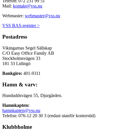
Telefon: 072 231 99 51
Mail:
kontakt@vss.nu
Webmaster:
webmaster@vss.nu
VSS BAS-register >
Postadress
Vikingarnas Segel Sällskap
C/O Easy Office Family AB
Stockholmsvägen 33
181 33 Lidingö
Bankgiro:
401-9311
Hamn & varv:
Hunduddsvägen 55, Djurgården.
Hamnkapten:
hamnkapten@vss.nu
Telefon: 076-12 20 30 3 (endast utanför kontorstid)
Klubbholme