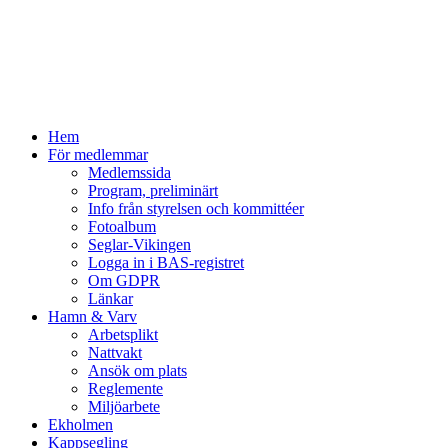
Hem
För medlemmar
Medlemssida
Program, preliminärt
Info från styrelsen och kommittéer
Fotoalbum
Seglar-Vikingen
Logga in i BAS-registret
Om GDPR
Länkar
Hamn & Varv
Arbetsplikt
Nattvakt
Ansök om plats
Reglemente
Miljöarbete
Ekholmen
Kappsegling