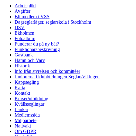
Arbetsplikt
Avgifter
Bli medlem i VSS
Dagseglarläger, seglarskola i Stockholm
DSV
Ekholmen
Fotoalbum
Funderar du på ny båt?
Funktionärsbeskrivning
Gastbank
Hamn och Varv
Historik
Info från styrelsen och kommittéer
Juniorerna i klubbtidningen Seglar-Vikingen
Kappsegling
Karta
Kontakt
Kurser/utbildning
Kvällsseglingar
Länkar
Medlemssida
Miljöarbete
Nattvakt
Om GDPR