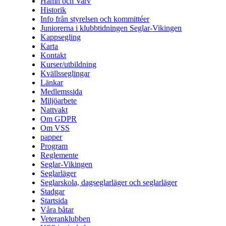
Hamn och Varv
Historik
Info från styrelsen och kommittéer
Juniorerna i klubbtidningen Seglar-Vikingen
Kappsegling
Karta
Kontakt
Kurser/utbildning
Kvällsseglingar
Länkar
Medlemssida
Miljöarbete
Nattvakt
Om GDPR
Om VSS
papper
Program
Reglemente
Seglar-Vikingen
Seglarläger
Seglarskola, dagseglarläger och seglarläger
Stadgar
Startsida
Våra båtar
Veteranklubben