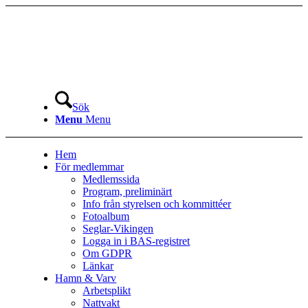
Sök
Menu
Menu
Hem
För medlemmar
Medlemssida
Program, preliminärt
Info från styrelsen och kommittéer
Fotoalbum
Seglar-Vikingen
Logga in i BAS-registret
Om GDPR
Länkar
Hamn & Varv
Arbetsplikt
Nattvakt