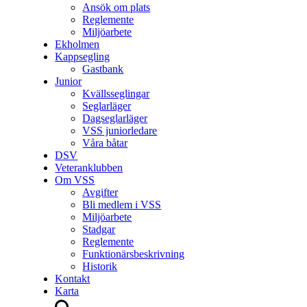
Ansök om plats
Reglemente
Miljöarbete
Ekholmen
Kappsegling
Gastbank
Junior
Kvällsseglingar
Seglarläger
Dagseglarläger
VSS juniorledare
Våra båtar
DSV
Veteranklubben
Om VSS
Avgifter
Bli medlem i VSS
Miljöarbete
Stadgar
Reglemente
Funktionärsbeskrivning
Historik
Kontakt
Karta