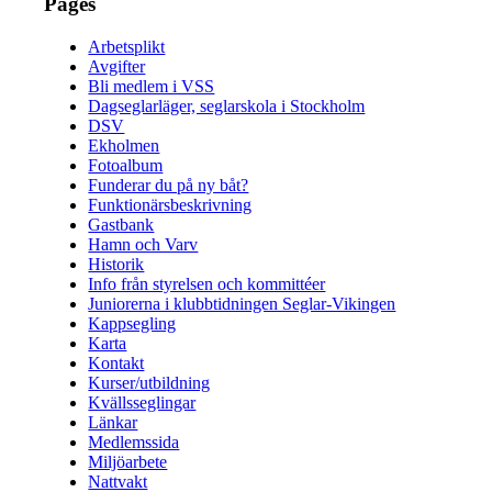
Pages
Arbetsplikt
Avgifter
Bli medlem i VSS
Dagseglarläger, seglarskola i Stockholm
DSV
Ekholmen
Fotoalbum
Funderar du på ny båt?
Funktionärsbeskrivning
Gastbank
Hamn och Varv
Historik
Info från styrelsen och kommittéer
Juniorerna i klubbtidningen Seglar-Vikingen
Kappsegling
Karta
Kontakt
Kurser/utbildning
Kvällsseglingar
Länkar
Medlemssida
Miljöarbete
Nattvakt