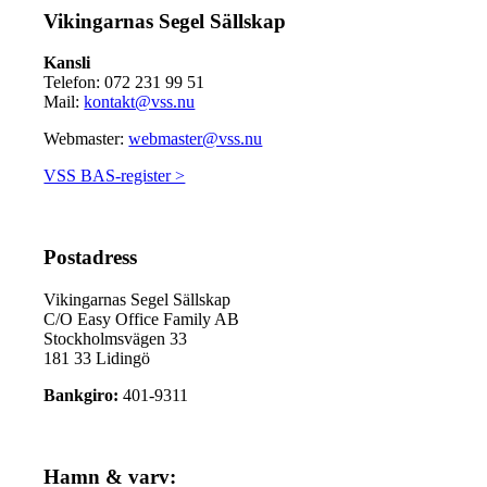
Vikingarnas Segel Sällskap
Kansli
Telefon: 072 231 99 51
Mail:
kontakt@vss.nu
Webmaster:
webmaster@vss.nu
VSS BAS-register >
Postadress
Vikingarnas Segel Sällskap
C/O Easy Office Family AB
Stockholmsvägen 33
181 33 Lidingö
Bankgiro:
401-9311
Hamn & varv: