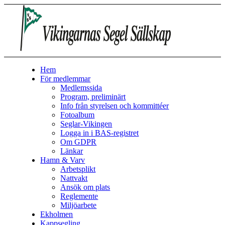
Hem
För medlemmar
Medlemssida
Program, preliminärt
Info från styrelsen och kommittéer
Fotoalbum
Seglar-Vikingen
Logga in i BAS-registret
Om GDPR
Länkar
Hamn & Varv
Arbetsplikt
Nattvakt
Ansök om plats
Reglemente
Miljöarbete
Ekholmen
Kappsegling