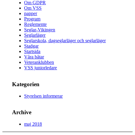
Om GDPR
Om VSS
papper
Program
Reglemente
Seglar-Vikingen
Seglarläger
Seglarskola, dagseglarläger och seglarläger
Stadgar
Startsida
Våra båtar
Veteranklubben
VSS juniorledare
Kategorien
Styrelsen informerar
Archive
maj 2018