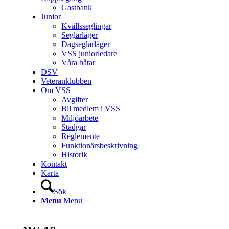
Gastbank
Junior
Kvällsseglingar
Seglarläger
Dagseglarläger
VSS juniorledare
Våra båtar
DSV
Veteranklubben
Om VSS
Avgifter
Bli medlem i VSS
Miljöarbete
Stadgar
Reglemente
Funktionärsbeskrivning
Historik
Kontakt
Karta
Sök
Menu
Menu